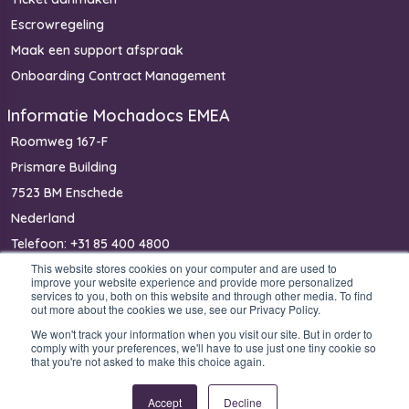
Escrowregeling
Maak een support afspraak
Onboarding Contract Management
Informatie Mochadocs EMEA
Roomweg 167-F
Prismare Building
7523 BM Enschede
Nederland
Telefoon: +31 85 400 4800
This website stores cookies on your computer and are used to
IBAN: NL40 RABO 0368 2411 14
improve your website experience and provide more personalized
KvK: 81453825
services to you, both on this website and through other media. To find
out more about the cookies we use, see our Privacy Policy.
We won't track your information when you visit our site. But in order to
comply with your preferences, we'll have to use just one tiny cookie so
that you're not asked to make this choice again.
Copyright © 2026 Mochadocs Enterprise B.V. All rights reserved.
Legal
Privacy
Security
Tech
Finance
Product &
Accept
Decline
stuff
policy
policy
Support
Support
Service