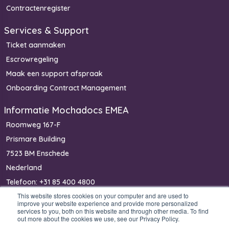
Contractenregister
Services & Support
Ticket aanmaken
Escrowregeling
Maak een support afspraak
Onboarding Contract Management
Informatie Mochadocs EMEA
Roomweg 167-F
Prismare Building
7523 BM Enschede
Nederland
Telefoon: +31 85 400 4800
This website stores cookies on your computer and are used to
IBAN: NL40 RABO 0368 2411 14
improve your website experience and provide more personalized
KvK: 81453825
services to you, both on this website and through other media. To find
out more about the cookies we use, see our Privacy Policy.