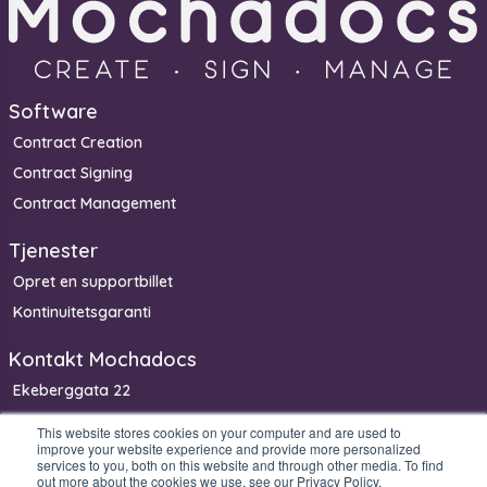
Software
Contract Creation
Contract Signing
Contract Management
Tjenester
Opret en supportbillet
Kontinuitetsgaranti
Kontakt Mochadocs
Ekeberggata 22
3208 Sandefjord
This website stores cookies on your computer and are used to
improve your website experience and provide more personalized
Norge
services to you, both on this website and through other media. To find
Telefon: +47 90 06 33 00
out more about the cookies we use, see our Privacy Policy.