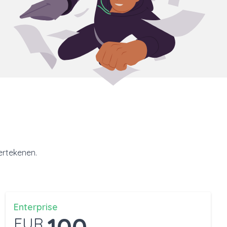
ertekenen.
Enterprise
100
EUR