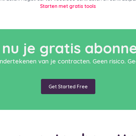
Starten met gratis tools
 nu je gratis abon
ondertekenen van je contracten. Geen risico. Ge
Get Started Free