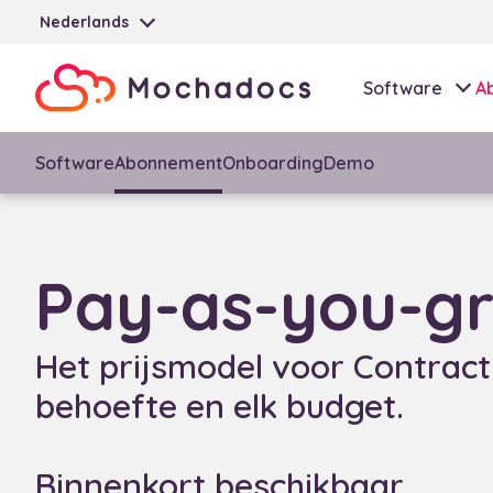
Nederlands
Software
A
Software
Abonnement
Onboarding
Demo
Pay-as-you-g
Het prijsmodel voor Contract 
behoefte en elk budget.
Binnenkort beschikbaar