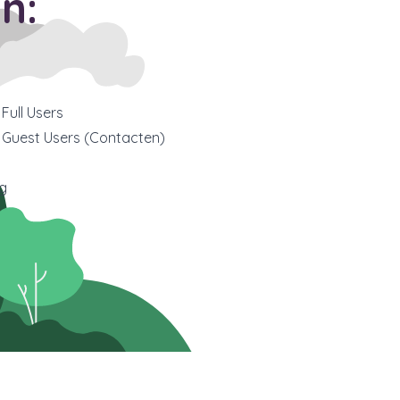
n:
Full Users
 Guest Users (Contacten)
g