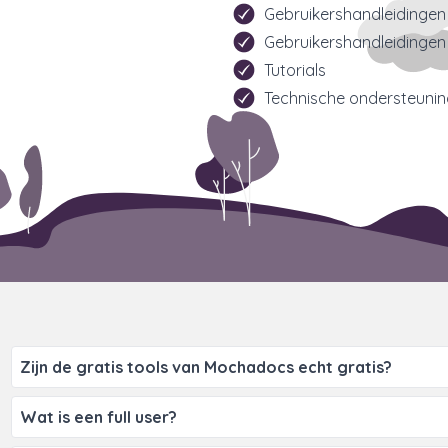
Gebruikershandleidingen 
Gebruikershandleidingen
Tutorials
Technische ondersteunin
Zijn de gratis tools van Mochadocs echt gratis?
Ja! Dit is geen gratis proefversie. De gratis tools van Moch
Wat is een full user?
1.000.000 contracten, contacten, bedrijven toevoegen, on
geen tijdslimiet. Houd er rekening mee dat als u Mochadoc