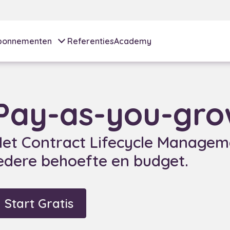
bonnementen
Referenties
Academy
Pay-as-you-gr
et Contract Lifecycle Manageme
edere behoefte en budget.
Start Gratis