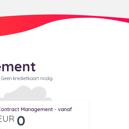
nement
 Geen kredietkaart nodig.
Contract Management - vanaf
0
EUR