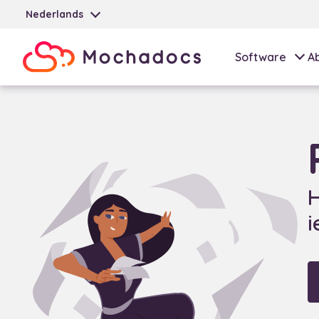
Nederlands
Software
A
H
i