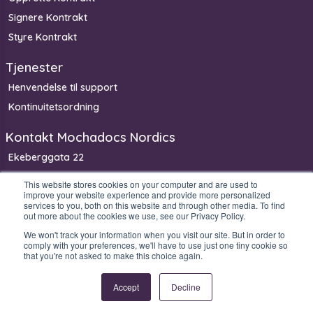
Signere Kontrakt
Styre Kontrakt
Tjenester
Henvendelse til support
Kontinuitetsordning
Kontakt Mochadocs Nordics
Ekeberggata 22
3208 Sandefjord
This website stores cookies on your computer and are used to
improve your website experience and provide more personalized
Norge
services to you, both on this website and through other media. To find
Telefon: +47 900 63 300
out more about the cookies we use, see our Privacy Policy.
We won't track your information when you visit our site. But in order to
comply with your preferences, we'll have to use just one tiny cookie so
that you're not asked to make this choice again.
Copyright © 2026 Mochadocs Enterprise B.V. All rights reserved.
Accept
Decline
Legal
Privacy
Security
Product & Service
stuff
Statement
Statement
Catalog