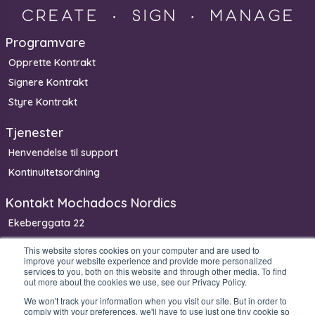
Programvare
Opprette Kontrakt
Signere Kontrakt
Styre Kontrakt
Tjenester
Henvendelse til support
Kontinuitetsordning
Kontakt Mochadocs Nordics
Ekeberggata 22
3208 Sandefjord
This website stores cookies on your computer and are used to
improve your website experience and provide more personalized
Norge
services to you, both on this website and through other media. To find
Telefon: +47 900 63 300
out more about the cookies we use, see our Privacy Policy.
We won't track your information when you visit our site. But in order to
comply with your preferences, we'll have to use just one tiny cookie so