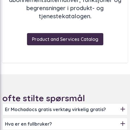
begrensninger i produkt- og
tjenestekatalogen.
Product and Services Catalog
ofte stilte spørsmål
Er Mochadocs gratis verktøy virkelig gratis?
Ja! Dette er ikke en gratis prøveversjon. Mochadocs
Hva er en fullbruker?
sine gratisverktøy er 100 % gratis – så enkelt er det. Du