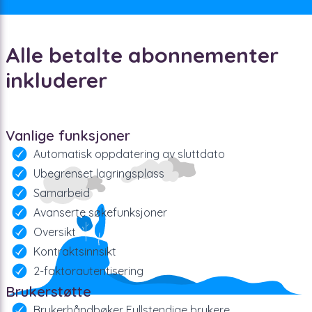
Alle betalte abonnementer
inkluderer
Vanlige funksjoner
Automatisk oppdatering av sluttdato
Ubegrenset lagringsplass
Samarbeid
Avanserte søkefunksjoner
Oversikt
Kontraktsinnsikt
2-faktorautentisering
Brukerstøtte
Brukerhåndbøker Fullstendige brukere