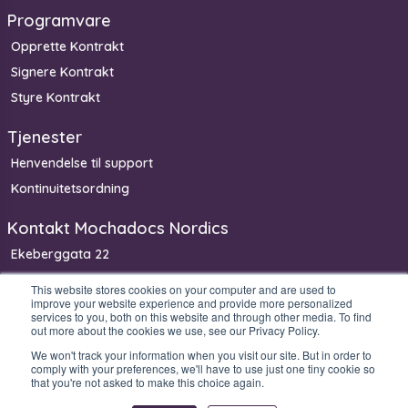
Programvare
Opprette Kontrakt
Signere Kontrakt
Styre Kontrakt
Tjenester
Henvendelse til support
Kontinuitetsordning
Kontakt Mochadocs Nordics
Ekeberggata 22
3208 Sandefjord
This website stores cookies on your computer and are used to
improve your website experience and provide more personalized
Norge
services to you, both on this website and through other media. To find
Telefon: +47 900 63 300
out more about the cookies we use, see our Privacy Policy.
We won't track your information when you visit our site. But in order to
comply with your preferences, we'll have to use just one tiny cookie so
that you're not asked to make this choice again.