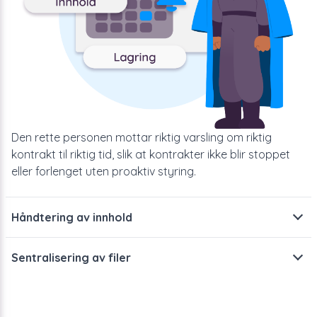
Den rette personen mottar riktig varsling om riktig
kontrakt til riktig tid, slik at kontrakter ikke blir stoppet
eller forlenget uten proaktiv styring.
Håndtering av innhold
Anleggsforvalteren vil gjerne motta en varsling om
Sentralisering av filer
leveringsbetingelser, mens noen i økonomiavdelingen vil
ha en varsling om en betalingsforpliktelse.
Sentraliser lagringen av alle kontrakter og vedlegg.
Resultatet er at det blir enkelt å finne alle dine