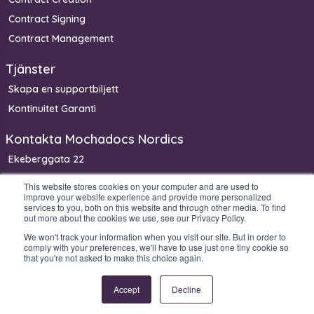
Contract Signing
Contract Management
Tjänster
Skapa en supportbiljett
Kontinuitet Garanti
Kontakta Mochadocs Nordics
Ekeberggata 22
3208 Sandefjord
This website stores cookies on your computer and are used to
improve your website experience and provide more personalized
Norge
services to you, both on this website and through other media. To find
Telefon: +47 90 06 33 00
out more about the cookies we use, see our Privacy Policy.
We won't track your information when you visit our site. But in order to
comply with your preferences, we'll have to use just one tiny cookie so
that you're not asked to make this choice again.
Copyright © 2026 Mochadocs Enterprise B.V. All rights reserved.
Accept
Decline
Legal
Privacy
Security
Product & Service
stuff
policy
Statement
Catalog