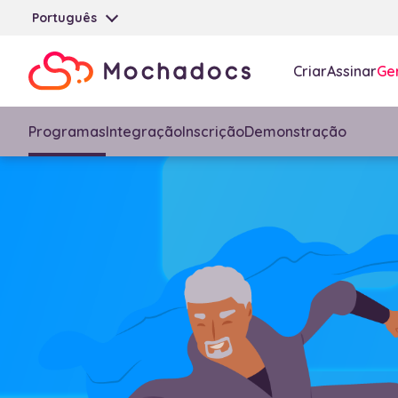
Português
Criar
Assinar
Ger
Programas
Integração
Inscrição
Demonstração