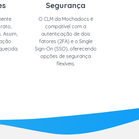
es
Segurança
mente
O CLM da
Mochadocs
é
rato,
compatível com a
s.
Ass
im,
autenticação de dois
cação
fatores (2FA) e o Single
quecida.
Sign-On
(SSO), oferecendo
opções de segurança
flexíveis.