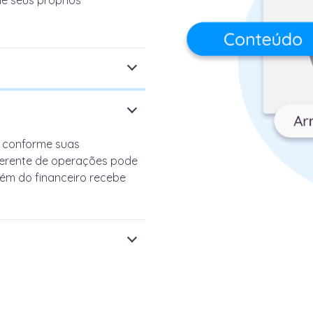
ento
certo
sobre
o
rorrogado
de forma
não
s conforme suas
gerente de operações pode
uém do financeiro recebe
tos e anexos, começando