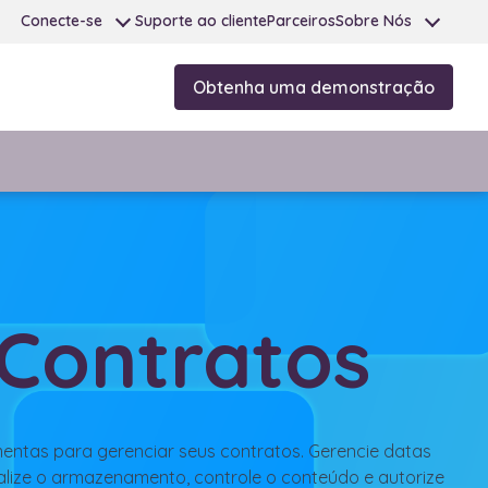
Conecte-se
Suporte ao cliente
Parceiros
Sobre Nós
Obtenha uma demonstração
 Contratos
ntas para gerenciar seus contratos. Gerencie datas
alize o armazenamento, controle o conteúdo e autorize