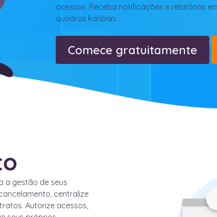
acessos. Receba notificações e relatórios em
quadros
ka
nban
.
Comece gratuitamente
to
a a gestão de seus
cancelamento, centralize
ratos. Autorize acessos,
ie seus próprios