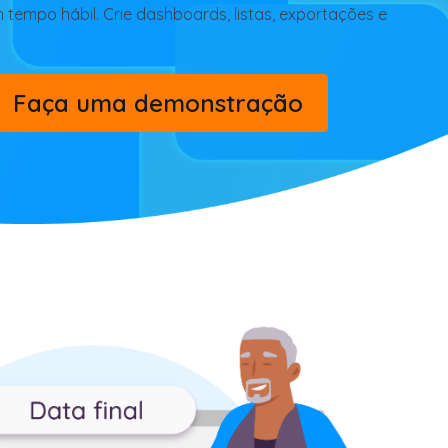
 tempo hábil. Crie dashboards, listas, exportações e
Faça uma demonstração