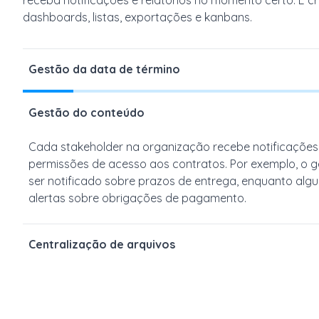
dashboards, listas, exportações e kanbans.
Gestão da data de término
A
pessoa
responsável
recebe
uma
notificação
no
mom
Gestão do conteúdo
contrato correto
,
evitando
que
ele
seja
encerrado
ou
p
intencional
.
Cada stakeholder na organização recebe notificaçõe
permissões de acesso aos contratos. Por exemplo, o 
ser notificado sobre prazos de entrega, enquanto alg
alertas sobre obrigações de pagamento.
Centralização de arquivos
Centralize o armazenamento de todos os seus contra
pela capacidade de encontrá-los com facilidade.