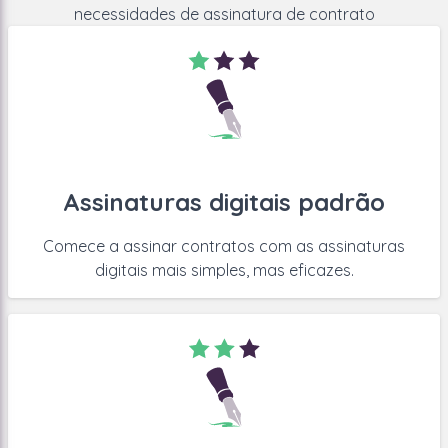
procedimentos internos de assinatura para obter
necessidades de assinatura de contrato
contratos assinados. — tudo em uma plataforma
poderosa e fácil de usar.
Alimentado por clientes, fornecedores, parceiros,
funcionários e mais dados em seu CLM para permitir
a assinatura de contratos em escala.
Assinaturas digitais padrão
Comece a assinar contratos com as assinaturas
digitais mais simples, mas eficazes.