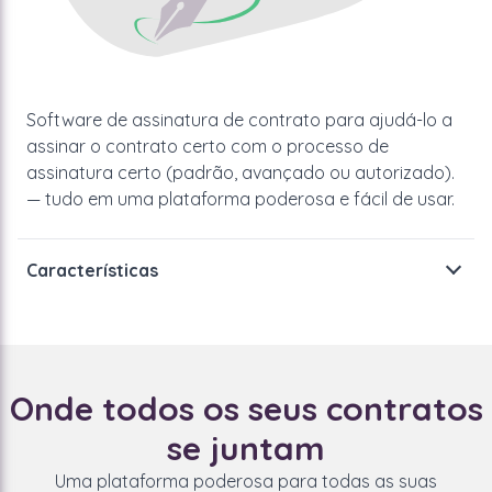
Software de assinatura de contrato para ajudá-lo a
assinar o contrato certo com o processo de
assinatura certo (padrão, avançado ou autorizado).
— tudo em uma plataforma poderosa e fácil de usar.
Características
Assine contratos com o Contract Signature
Automation. Acompanhe o status, as alterações e a
qualidade usando Alertas, Formulários, Painéis,
Onde todos os seus contratos
Kanbans, Relatórios e muito mais.
se juntam
Receba notificações oportunas quando os contratos
forem assinados... ou não, e por quem. Use os
Uma plataforma poderosa para todas as suas